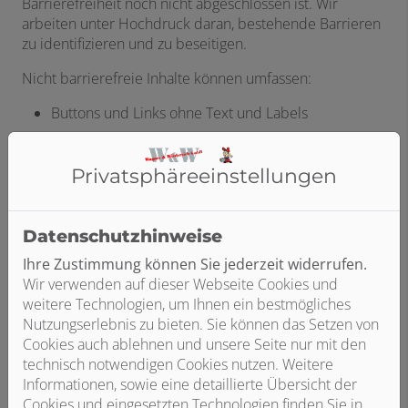
Barrierefreiheit noch nicht abgeschlossen ist. Wir
arbeiten unter Hochdruck daran, bestehende Barrieren
zu identifizieren und zu beseitigen.
Nicht barrierefreie Inhalte können umfassen:
Buttons und Links ohne Text und Labels
Tastaturbedienbare Inhalte
Privatsphäre­einstellungen
Pdfs und weitere eingebettete Dokumente
Seiten zu Newsbeiträgen oder Landingpages
Datenschutzhinweise
Audioinhalte ohne Untertitel oder Transkription
Ihre Zustimmung können Sie jederzeit widerrufen.
Wir verwenden auf dieser Webseite Cookies und
Nicht ausreichender Kontrast, u.a. bei Text vor
weitere Technologien, um Ihnen ein bestmögliches
Bildern
Nutzungserlebnis zu bieten. Sie können das Setzen von
Logos ohne Alternativtexte
Cookies auch ablehnen und unsere Seite nur mit den
technisch notwendigen Cookies nutzen. Weitere
Externe Tools wie Planer, Konfiguratoren oder
Informationen, sowie eine detaillierte Übersicht der
Assistenten
Cookies und eingesetzten Technologien finden Sie in